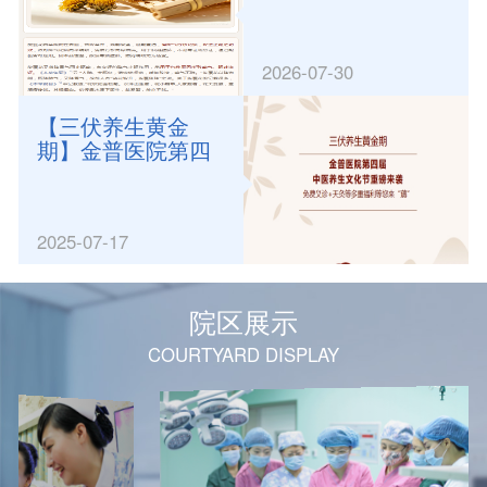
草药
2026-07-30
【三伏养生黄金
期】金普医院第四
届中医养生文化节
重磅来袭，免费义
诊+天灸等多重福利
2025-07-17
等您来“薅”！
院区展示
COURTYARD DISPLAY