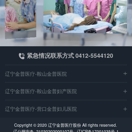
紧急情况联系方式 0412-5544120
辽宁金普医疗-鞍山金普医院
地址：鞍山市立山区园林大道499-1（深沟寺转盘北100米）
辽宁金普医疗-鞍山金普妇产医院
电话：0412-5544120
微信：asjpyy001
地址：鞍山市高新区万达广场东（科技路5号丙）
辽宁金普医疗-营口金普妇儿医院
E-mail：asjpyy@126.com
电话：0412-6203333
乘车路线：411路 35路 327路 30路 323路
微信：asjpyy001
地址：营口市站前区金牛山大街26-1（客运站南门对面）
Copyright © 2020 辽宁金普医疗股份 All rights reserved.
鞍医广【2026】第06-03-01号
E-mail：asjpyy@126.com
电话：0417-3366999
辽公网安备 21030202000107号
辽ICP备17001035号-1