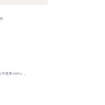
作
中奖率100%）
。