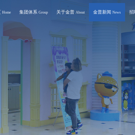
页
集团体系
关于金普
金普新闻
招
Home
Group
About
News