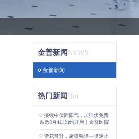
金普新闻
NEWS
金普新闻
热门新闻
Hot
接续中伏固阳气，加强伏免费
贴敷8月4日如约开启｜金普医院
三伏公益持续惠民...
诸花皆升，旋覆独降—降逆止