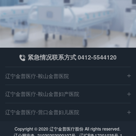
紧急情况联系方式 0412-5544120
辽宁金普医疗-鞍山金普医院
地址：鞍山市立山区园林大道499-1（深沟寺转盘北100米）
辽宁金普医疗-鞍山金普妇产医院
电话：0412-5544120
微信：asjpyy001
地址：鞍山市高新区万达广场东（科技路5号丙）
辽宁金普医疗-营口金普妇儿医院
E-mail：asjpyy@126.com
电话：0412-6203333
乘车路线：411路 35路 327路 30路 323路
微信：asjpyy001
地址：营口市站前区金牛山大街26-1（客运站南门对面）
Copyright © 2020 辽宁金普医疗股份 All rights reserved.
鞍医广【2026】第06-03-01号
E-mail：asjpyy@126.com
电话：0417-3366999
辽公网安备 21030202000107号
辽ICP备17001035号-1