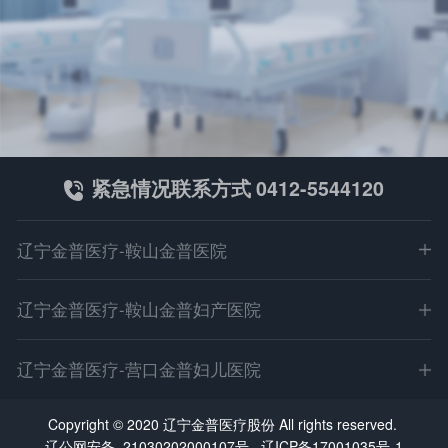
紧急情况联系方式 0412-5544120
辽宁金普医疗-鞍山金普医院
地址：鞍山市立山区园林大道499-1（深沟寺转盘北100米）
辽宁金普医疗-鞍山金普妇产医院
电话：0412-5544120
微信：asjpyy001
地址：鞍山市高新区万达广场东（科技路5号丙）
辽宁金普医疗-营口金普妇儿医院
E-mail：asjpyy@126.com
电话：0412-6203333
乘车路线：411路 35路 327路 30路 323路
微信：asjpyy001
地址：营口市站前区金牛山大街26-1（客运站南门对面）
Copyright © 2020 辽宁金普医疗股份 All rights reserved.
鞍医广【2026】第06-03-01号
E-mail：asjpyy@126.com
电话：0417-3366999
辽公网安备 21030202000107号
辽ICP备17001035号-1