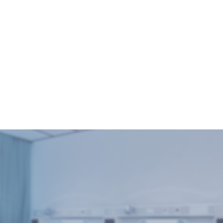
草药
2026-07-30
【三伏养生黄金
期】金普医院第四
届中医养生文化节
重磅来袭，免费义
诊+天灸等多重福利
2025-07-17
等您来“薅”！