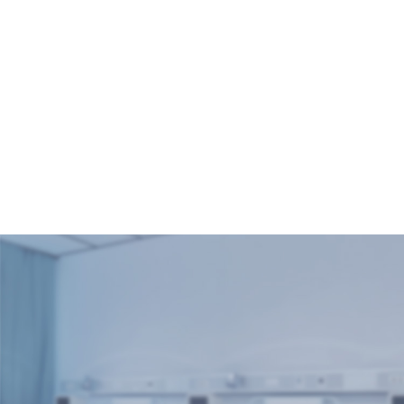
草药
2026-07-30
【三伏养生黄金
期】金普医院第四
届中医养生文化节
重磅来袭，免费义
诊+天灸等多重福利
2025-07-17
等您来“薅”！