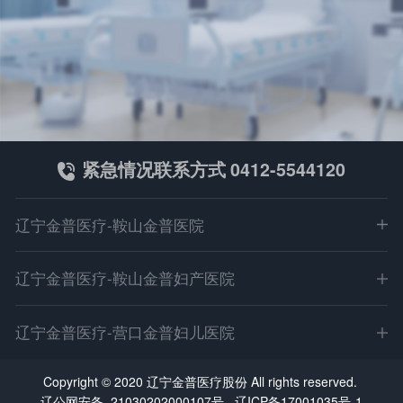
紧急情况联系方式 0412-5544120
辽宁金普医疗-鞍山金普医院
地址：鞍山市立山区园林大道499-1（深沟寺转盘北100米）
辽宁金普医疗-鞍山金普妇产医院
电话：0412-5544120
微信：asjpyy001
地址：鞍山市高新区万达广场东（科技路5号丙）
辽宁金普医疗-营口金普妇儿医院
E-mail：asjpyy@126.com
电话：0412-6203333
乘车路线：411路 35路 327路 30路 323路
微信：asjpyy001
地址：营口市站前区金牛山大街26-1（客运站南门对面）
Copyright © 2020 辽宁金普医疗股份 All rights reserved.
鞍医广【2026】第06-03-01号
E-mail：asjpyy@126.com
电话：0417-3366999
辽公网安备 21030202000107号
辽ICP备17001035号-1